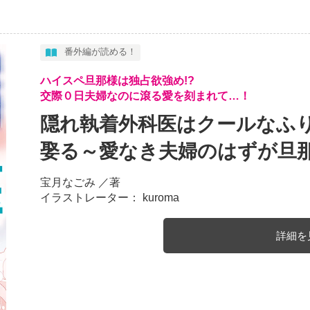
番外編が読める！
ハイスペ旦那様は独占欲強め!?
交際０日夫婦なのに滾る愛を刻まれて…！
隠れ執着外科医はクールなふり
娶る～愛なき夫婦のはずが旦
宝月なごみ
／著
イラストレーター： kuroma
詳細を