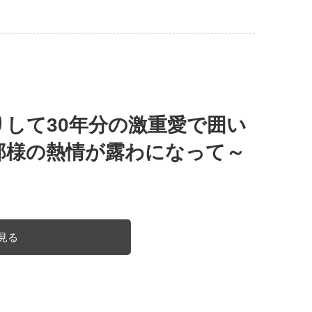
して30年分の激重愛で囲い
那様の熱情が露わになって～
見る