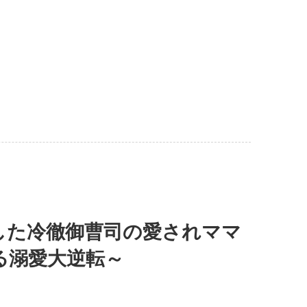
した冷徹御曹司の愛されママ
る溺愛大逆転～