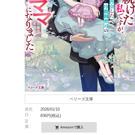
ベリーズ文庫
発売
2026/01/10
日：
836円(税込)
定
価：
Amazonで購入