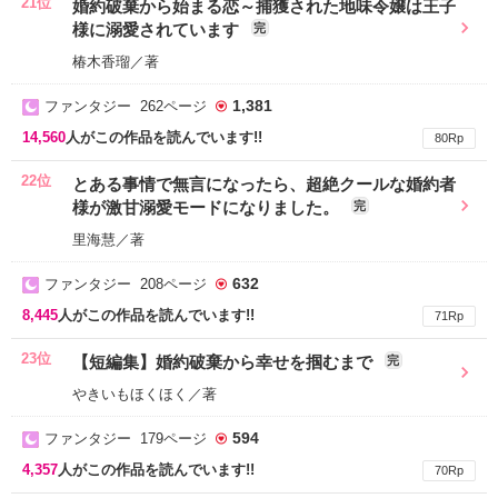
21位
婚約破棄から始まる恋～捕獲された地味令嬢は王子
様に溺愛されています
完
椿木香瑠／著
1,381
ファンタジー 262ページ
14,560
人がこの作品を読んでいます!!
80Rp
22位
とある事情で無言になったら、超絶クールな婚約者
様が激甘溺愛モードになりました。
完
里海慧／著
632
ファンタジー 208ページ
8,445
人がこの作品を読んでいます!!
71Rp
23位
【短編集】婚約破棄から幸せを掴むまで
完
やきいもほくほく／著
594
ファンタジー 179ページ
4,357
人がこの作品を読んでいます!!
70Rp