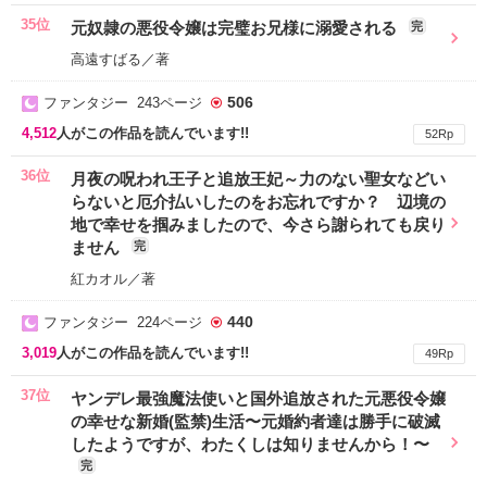
35位
元奴隷の悪役令嬢は完璧お兄様に溺愛される
完
高遠すばる／著
506
ファンタジー 243ページ
4,512
人がこの作品を読んでいます!!
52Rp
36位
月夜の呪われ王子と追放王妃～力のない聖女などい
らないと厄介払いしたのをお忘れですか？ 辺境の
地で幸せを掴みましたので、今さら謝られても戻り
ません
完
紅カオル／著
440
ファンタジー 224ページ
3,019
人がこの作品を読んでいます!!
49Rp
37位
ヤンデレ最強魔法使いと国外追放された元悪役令嬢
の幸せな新婚(監禁)生活〜元婚約者達は勝手に破滅
したようですが、わたくしは知りませんから！〜
完