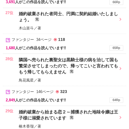
3,691
人がこの作品を読んでいます!!
66Rp
27位
婚約破棄された者同士、円満に契約結婚いたしまし
ょう。
完
木山楽斗／著
118
ファンタジー 34ページ
1,680
人がこの作品を読んでいます!!
65Rp
28位
隣国へ売られた裏聖女は黒騎士様の病を治して国も
繁栄させてしまったので、帰ってこいと言われても
もう帰してもらえません
完
鳥花風星／著
323
ファンタジー 146ページ
2,849
人がこの作品を読んでいます!!
64Rp
29位
婚約破棄から始まる恋２～捕獲された地味令嬢は王
子様に溺愛されています
完
椿木香瑠／著