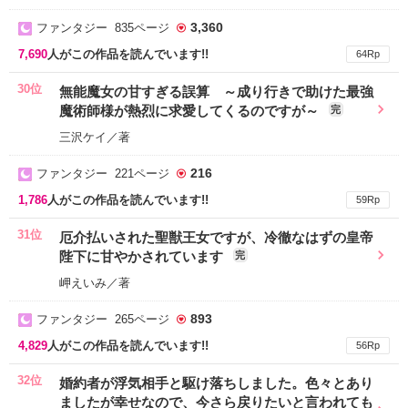
3,360
ファンタジー 835ページ
7,690
人がこの作品を読んでいます!!
64Rp
30位
無能魔女の甘すぎる誤算 ～成り行きで助けた最強
魔術師様が熱烈に求愛してくるのですが～
完
三沢ケイ／著
216
ファンタジー 221ページ
1,786
人がこの作品を読んでいます!!
59Rp
31位
厄介払いされた聖獣王女ですが、冷徹なはずの皇帝
陛下に甘やかされています
完
岬えいみ／著
893
ファンタジー 265ページ
4,829
人がこの作品を読んでいます!!
56Rp
32位
婚約者が浮気相手と駆け落ちしました。色々とあり
ましたが幸せなので、今さら戻りたいと言われても