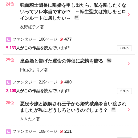
24位
強面騎士団長に離婚を申し出たら、私を離したくな
いってソレ本当ですか!? ～転生聖女は推しをヒロ
インルートに戻したい～
完
友野紅子／著
477
ファンタジー 106ページ
5,133
人がこの作品を読んでいます!!
68Rp
25位
皇命婚と告げた運命の伴侶に恋情を贈る
完
円山ひより／著
400
ファンタジー 219ページ
2,108
人がこの作品を読んでいます!!
67Rp
26位
悪役令嬢と誤解され王子から婚約破棄を言い渡され
ましたが私にどうしろというのでしょう？
完
ききた／著
211
ファンタジー 109ページ