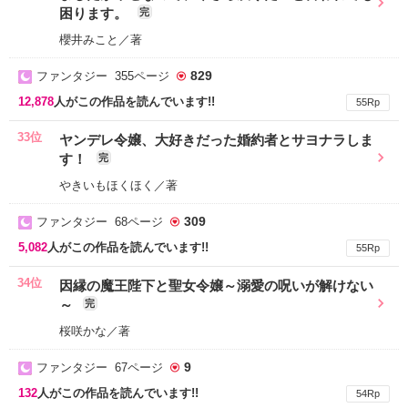
困ります。
完
櫻井みこと／著
829
ファンタジー 355ページ
12,878
人がこの作品を読んでいます!!
55Rp
33位
ヤンデレ令嬢、大好きだった婚約者とサヨナラしま
す！
完
やきいもほくほく／著
309
ファンタジー 68ページ
5,082
人がこの作品を読んでいます!!
55Rp
34位
因縁の魔王陛下と聖女令嬢～溺愛の呪いが解けない
～
完
桜咲かな／著
9
ファンタジー 67ページ
132
人がこの作品を読んでいます!!
54Rp