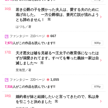
16位
若き公爵の子を授かった夫人は、愛する夫のために
逃げ出した。 一方公爵様は、妻死亡説が流れよう
とも諦めません！
完
はづも／著
667
ファンタジー 210ページ
7,973
人がこの作品を読んでいます!!
90Rp
17位
天才悪女は嘘を見破る〜王太子の教育係になったは
ずが溺愛されてます。すべてを奪った義妹一家は自
滅しました〜
完
里海慧／著
1,055
ファンタジー 220ページ
7,516
人がこの作品を読んでいます!!
87Rp
18位
婚約者が妹と結婚したいと言ってきたので、私は身
を引こうと決めました
完