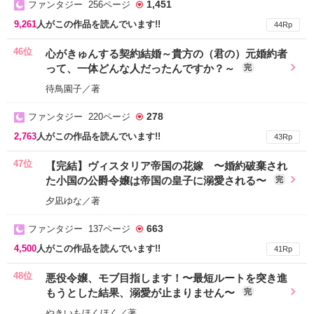
1,451
ファンタジー 256ページ
9,261
人がこの作品を読んでいます!!
44Rp
46位
心がきゅんする契約結婚～貴方の（君の）元婚約者
って、一体どんな人だったんですか？～
完
待鳥園子／著
278
ファンタジー 220ページ
2,763
人がこの作品を読んでいます!!
43Rp
47位
【完結】ヴィスタリア帝国の花嫁 〜婚約破棄され
た小国の公爵令嬢は帝国の皇子に溺愛される〜
完
夕凪ゆな／著
663
ファンタジー 137ページ
4,500
人がこの作品を読んでいます!!
41Rp
48位
悪役令嬢、モブ目指します！〜最短ルートを突き進
もうとした結果、溺愛が止まりません〜
完
やきいもほくほく／著