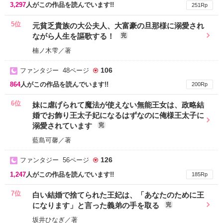
3,297
人がこの作品を読んでいます!!
251Rp
5位
元貧乏貴族の大公夫人、大富豪の旦那様に溺愛され
ながら人生を謳歌する！
完
楠ノ木雫／著
106
ファンタジー 48ページ
864
人がこの作品を読んでいます!!
200Rp
6位
妹に虐げられて魔法が使えない無能王女は、政略結
婚でお飾り王太子妃になるはずなのに俺様王太子に
溺愛されています
完
藍島可馨／著
126
ファンタジー 56ページ
1,247
人がこの作品を読んでいます!!
185Rp
7位
白い結婚で捨てられた王妃は、「あなたのために王
になります」と言った義弟の手を取る
完
坂井ひなぎ／著