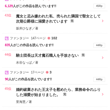
6,129
人がこの作品を読んでいます!!
45Rp
43位
魔女と忌み嫌われた私、売られた隣国で聖女として
次期公爵様に溺愛されています
完
坂井ひなぎ／著
102
ファンタジー 147ページ
835
人がこの作品を読んでいます!!
44Rp
44位
騎士団長は天才魔石職人を手放さない
完
水谷なっぱ／著
3
ファンタジー 17ページ
90
人がこの作品を読んでいます!!
44Rp
45位
婚約破棄された王太子を慰めたら、業務命令のふり
した溺愛が始まりました。
完
里海慧／著