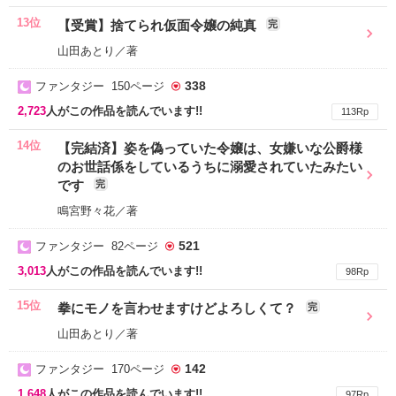
13位
【受賞】捨てられ仮面令嬢の純真
完
山田あとり／著
338
ファンタジー 150ページ
2,723
人がこの作品を読んでいます!!
113Rp
14位
【完結済】姿を偽っていた令嬢は、女嫌いな公爵様
のお世話係をしているうちに溺愛されていたみたい
です
完
鳴宮野々花／著
521
ファンタジー 82ページ
3,013
人がこの作品を読んでいます!!
98Rp
15位
拳にモノを言わせますけどよろしくて？
完
山田あとり／著
142
ファンタジー 170ページ
1,648
人がこの作品を読んでいます!!
97Rp