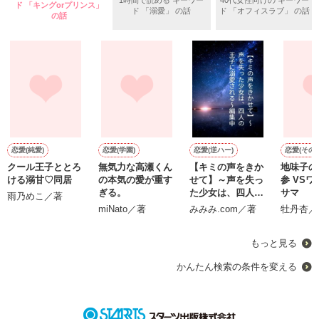
ド 「キングorプリンス」
ド 「溺愛」 の話
ド 「オフィスラブ」 の話
の話
恋愛(純愛)
恋愛(学園)
恋愛(逆ハー)
恋愛(その他
クール王子ととろ
無気力な高瀬くん
【キミの声をきか
地味子の
ける溺甘♡同居
の本気の愛が重す
せて】～声を失っ
参 VSワガママ姫
ぎる。
た少女は、四人の
サマ
雨乃めこ／著
王子に溺愛される
miNato／著
みみみ.com／著
牡丹杏／
～編集中
もっと見る
かんたん検索の条件を変える