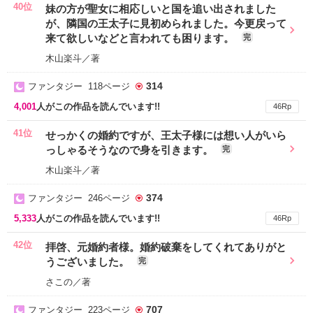
40位
妹の方が聖女に相応しいと国を追い出されました
が、隣国の王太子に見初められました。今更戻って
来て欲しいなどと言われても困ります。
完
木山楽斗／著
314
ファンタジー 118ページ
4,001
人がこの作品を読んでいます!!
46Rp
41位
せっかくの婚約ですが、王太子様には想い人がいら
っしゃるそうなので身を引きます。
完
木山楽斗／著
374
ファンタジー 246ページ
5,333
人がこの作品を読んでいます!!
46Rp
42位
拝啓、元婚約者様。婚約破棄をしてくれてありがと
うございました。
完
さこの／著
707
ファンタジー 223ページ