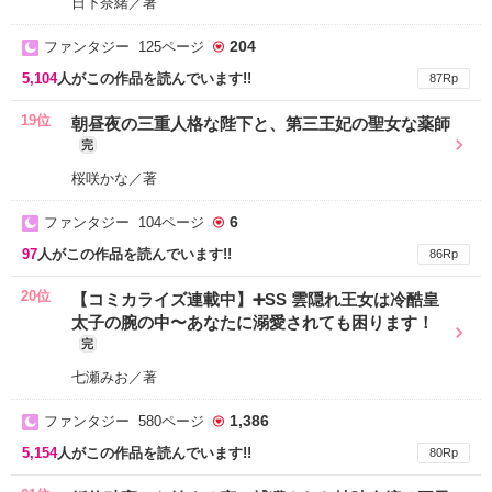
日下奈緒／著
204
ファンタジー 125ページ
5,104
人がこの作品を読んでいます!!
87Rp
19位
朝昼夜の三重人格な陛下と、第三王妃の聖女な薬師
完
桜咲かな／著
6
ファンタジー 104ページ
97
人がこの作品を読んでいます!!
86Rp
20位
【コミカライズ連載中】➕SS 雲隠れ王女は冷酷皇
太子の腕の中〜あなたに溺愛されても困ります！
完
七瀬みお／著
1,386
ファンタジー 580ページ
5,154
人がこの作品を読んでいます!!
80Rp