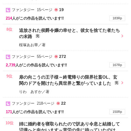
19
ファンタジー 15ページ
214
人がこの作品を読んでいます!!
183Rp
8位
追放された侯爵令嬢の幸せと、彼女を捨てた者たち
の末路
完
桜塚あお華／著
272
ファンタジー 55ページ
2,739
人がこの作品を読んでいます!!
167Rp
9位
扉の向こうの王子様～終電帰りの限界社畜OL、玄
関のドアを開けたら異世界と繋がっていました
完
りわ あすか／著
22
ファンタジー 218ページ
171
人がこの作品を読んでいます!!
150Rp
10位
姉に婚約者を寝取られたので訳あり令息と結婚して
辺境へと向かいます～苦労の先に待っていたのは、