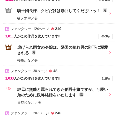
騎士団長様、クビだけは勘弁してくださいっ！
完
楠ノ木雫／著
210
ファンタジー 124ページ
1,811
人がこの作品を読んでいます!!
608Rp
虐げられ雨女の令嬢は、隣国の晴れ男の陛下に溺愛
される
完
桜咲かな／著
48
ファンタジー 30ページ
1,033
人がこの作品を読んでいます!!
311Rp
4位
継母に無能と罵られてきた伯爵令嬢ですが、可愛い
弟のために政略結婚をいたします
完
日埜和なこ／著
246
ファンタジー 207ページ