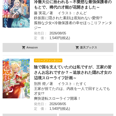
冷徹大公に拾われる～不愛想な最強保護者の
もとで、稀代の才能が花開きました～
藤 実花／著 イラスト：さんど
鉄仮面に隠された素顔は底知れない愛情!?
孤独な少女×冷徹保護者の幸せほっこりファンタ
ジー
発売日：
2026/08/05
定 価：
1,540円(税込)
Amazon
楽天ブックス
ベリーズファンタジー
陰で国を支えていたのは私ですが、王家の皆
さんお忘れですか？～追放された隠れ才女の
辺境スローライフ計画～
別所 燈／著 イラスト：たすく
王家が捨てたのは、内政を一人で回すとんでも
才女!?
爽快逆転スローライフ開幕！
発売日：
2026/08/05
定 価：
1,540円(税込)