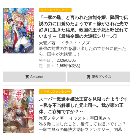
ベリーズファンタジー
「一家の恥」と言われた無能令嬢、隣国で伝
説の力に目覚めたようです～嫁がされた先で
好きに生きた結果、救国の王子妃と呼ばれて
います～【最強令嬢の大逆転シリーズ】
天壱／著 イラスト：ノズ
最強の前世の力を思い出したので存分に使った
ら、国中が大絶賛…！
発売日：
2026/08/05
定 価：
1,595円(税込)
Amazon
楽天ブックス
ベリーズファンタジー
スーパー派遣令嬢は王宮を見限ったようです
～私を不当解雇した元上司へ。我が家の正
体、ご存知ですか？～
晩夏ノ空／著 イラスト：宇田川みぅ
私を敵に回したこと、後悔しても遅いですよ？
一家で無双の痛快大逆転ファンタジー、開幕！