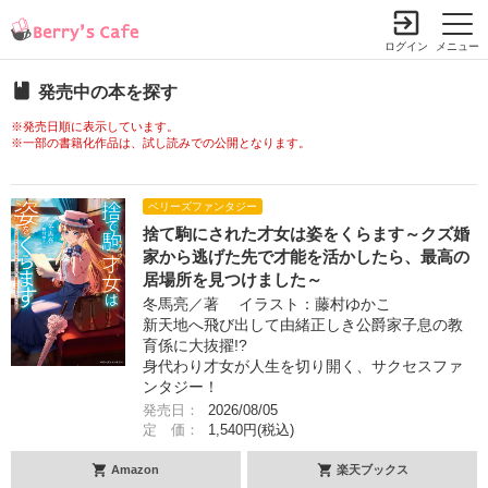
ログイン
メニュー
発売中の本を探す
※発売日順に表示しています。
※一部の書籍化作品は、試し読みでの公開となります。
ベリーズファンタジー
捨て駒にされた才女は姿をくらます～クズ婚
家から逃げた先で才能を活かしたら、最高の
居場所を見つけました～
冬馬亮／著 イラスト：藤村ゆかこ
新天地へ飛び出して由緒正しき公爵家子息の教
育係に大抜擢!?
身代わり才女が人生を切り開く、サクセスファ
ンタジー！
発売日：
2026/08/05
定 価：
1,540円(税込)
Amazon
楽天ブックス