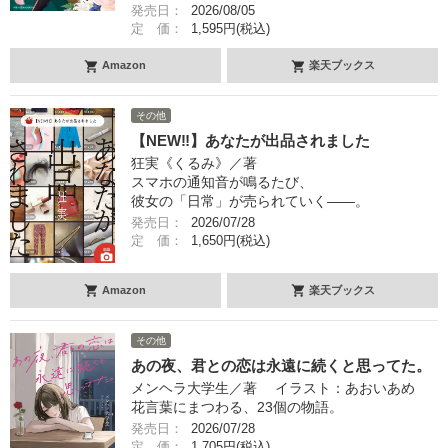
発売日：
2026/08/05
定 価：
1,595円(税込)
Amazon
楽天ブックス
その他
【NEW‼︎】あなたが出品されました
狂実《くるみ》／著
スマホの通知音が鳴るたび、
彼女の「日常」が売られていく――。
発売日：
2026/07/28
定 価：
1,650円(税込)
Amazon
楽天ブックス
その他
あの夜、君との恋は永遠に続くと思ってた。
メンヘラ大学生／著 イラスト：あおいあめ
花言葉にまつわる、23個の物語。
発売日：
2026/07/28
定 価：
1,705円(税込)