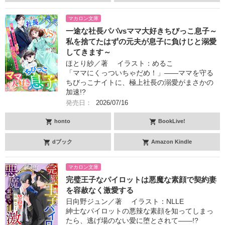
マカロン文庫
一途な社長パパvsママ大好きちびっこ息子～
私を捨てたはずの元夫が息子に負けじと溺愛
してきます～
ほとり紗／著 イラスト：めるこ
「ママにくっついちゃだめ！」――ママを守る
ちびっこナイトに、極上社長の溺愛がまさかの
加速!?
発売日：
2026/07/16
honto
BookLive!
dブック
Amazon Kindle
マカロン文庫
完璧王子なパイロットは悪魔な素顔で契約妻
を容赦なく激愛する
日向野ジュン／著 イラスト：NLLE
紳士なパイロットの悪辣な素顔を知ってしまっ
たら、逃げ場のない愛に堕とされて――!?