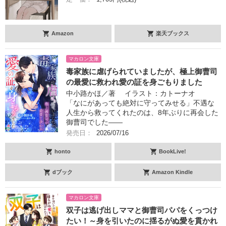
Amazon
楽天ブックス
マカロン文庫
毒家族に虐げられていましたが、極上御曹司
の最愛に救われ愛の証を身ごもりました
中小路かほ／著 イラスト：カトーナオ
「なにがあっても絶対に守ってみせる」不遇な
人生から救ってくれたのは、8年ぶりに再会した
御曹司でした――
発売日：
2026/07/16
honto
BookLive!
dブック
Amazon Kindle
マカロン文庫
双子は逃げ出しママと御曹司パパをくっつけ
たい！～身を引いたのに揺るがぬ愛を貫かれ