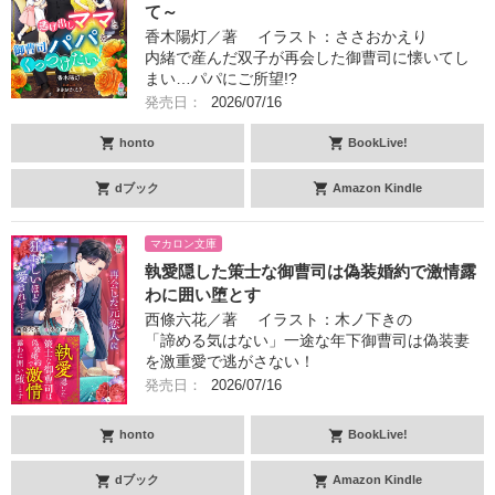
て～
香木陽灯／著 イラスト：ささおかえり
内緒で産んだ双子が再会した御曹司に懐いてし
まい…パパにご所望!?
発売日：
2026/07/16
honto
BookLive!
dブック
Amazon Kindle
マカロン文庫
執愛隠した策士な御曹司は偽装婚約で激情露
わに囲い堕とす
西條六花／著 イラスト：木ノ下きの
「諦める気はない」一途な年下御曹司は偽装妻
を激重愛で逃がさない！
発売日：
2026/07/16
honto
BookLive!
dブック
Amazon Kindle