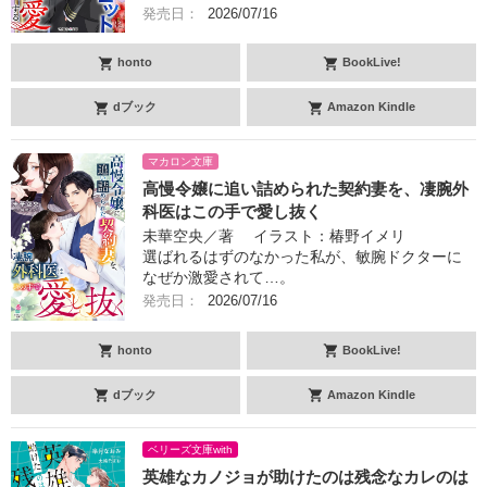
発売日：
2026/07/16
honto
BookLive!
dブック
Amazon Kindle
マカロン文庫
高慢令嬢に追い詰められた契約妻を、凄腕外
科医はこの手で愛し抜く
未華空央／著 イラスト：椿野イメリ
選ばれるはずのなかった私が、敏腕ドクターに
なぜか激愛されて…。
発売日：
2026/07/16
honto
BookLive!
dブック
Amazon Kindle
ベリーズ文庫with
英雄なカノジョが助けたのは残念なカレのは