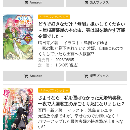
Amazon
楽天ブックス
ベリーズファンタジー
どうぞ好きなだけ「無能」扱いしてください
～屋根裏部屋の本の虫、実は国を動かす万能
令嬢でした～
晴日青／著 イラスト：鳥飼やすゆき
一家の恥と見下されていた才媛、自由にものづ
くりしていたら王宮へ大抜擢!?
発売日：
2026/08/05
定 価：
1,540円(税込)
Amazon
楽天ブックス
ベリーズファンタジー
さようなら、私を選ばなかった元婚約者様。
一夜で大国君主の身ごもり妃になりました２
百門一新／著 イラスト：浅島ヨシユキ
元追放令嬢ですが、幸せなのでお構いなく！
パワーアップした最強夫婦の快進撃が止まらな
い!?