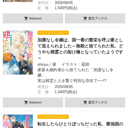
発売日：
2026/08/05
定 価：
1,540円(税込)
Amazon
楽天ブックス
ベリーズファンタジー
加護なし令嬢は、国一番の繁栄を呼ぶ妻とし
て迎えられました～無能と捨てられた私、ど
うやら精霊との架け橋となっていたようです
～
shiryu／著 イラスト：茲助
家族＆婚約者から捨てられた「加護なし令
嬢」、
実は精霊と人を繋ぐ特別な存在で──!?
発売日：
2026/08/05
定 価：
1,540円(税込)
Amazon
楽天ブックス
ベリーズファンタジー
転生したらひとりぼっちだった私、最強国の