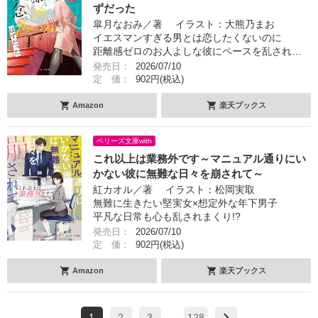
ずだった
皐月なおみ／著 イラスト：大熊乃まお
イエスマンすぎる男とは恋したくないのに
距離感ゼロのお人よしな彼にペースを乱され…
発売日：
2026/07/10
定 価：
902円(税込)
Amazon
楽天ブックス
ベリーズ文庫with
これ以上は業務外です～マニュアル通りにい
かない彼に無難な日々を崩されて～
紅カオル／著 イラスト：松岡実取
無難に生きたい堅実女×想定外な年下男子
平凡な日常も心も乱されまくり!?
発売日：
2026/07/10
定 価：
902円(税込)
Amazon
楽天ブックス
1
2
3
128
…