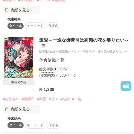
スターツ出版小説投稿サイト合同企画「1話からの長編大
表紙を見る
自分には兄や父のように人を心から愛する

賞」ベリーズカフェ会場
そんな事出来るのかと頭を悩ませるが

検索結果
原作タイトル

自分の見た目や、御曹司というブランドに

その他の条件
動画あり
コミックあり
タイトル
キーワード
作家名
『クールな御曹司は強気な彼女を逃さない』

寄り付く女ばかりで女に嫌気がさす陽平

※こちらは原作の内容となっておりますので、電子書籍化され
ているパイロット版の内容とは一部異なります。

激愛～一途な御曹司は高嶺の花を娶りたい～
無自覚な超絶美人

完
イケメンシリーズ第一弾

入社早々、高嶺の花と噂される

[原題]お見合い激愛婚～エリート御曹司の一途な愛が止まらない～
幼い頃、イケメンな父親が他に女をつくり

佐倉伊織
／著
藤崎建設　副社長秘書

自分と母を捨てた事により

藤崎　麗　26歳

見た目を武器に寄り付く男を警戒する菜由

総文字数/130,357
（ふじさき　れい）

333ページ
恋愛(純愛)
×

「許可、、しろ」

書籍化作品
大手ゼネコン

神楽コーポレーション　副社長

1,338
神楽　純平　30歳

「いい、よ」

#お見合い
#御曹司
#溺愛
#甘々
#結婚
#一途
（かぐら　じゅんぺい）

そんな2人が織りなすラブストーリー

表紙を見る
過去の経験から、

本当の自分を隠し、

2024.02.29

検索結果
お見合いに現れたのは

強気な性格で自分を守る超絶美女。

タイトル
キーワード
作家名
窮地を救ってくれたあの人でした。

第一弾
