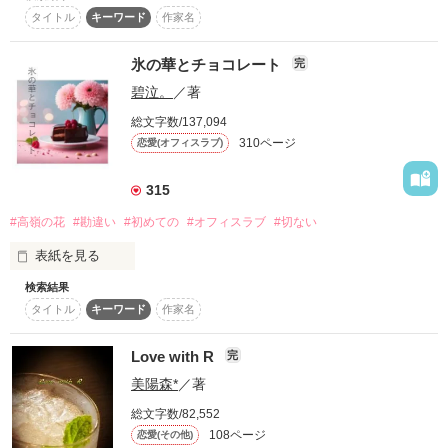
お前は母親としては良いけどさ〜

社内の高嶺の花的存在

タイトル
キーワード
作家名
顔はイイけどすべてが地味なんだよ

花京院百合香♀28才 

作品を読む
うちの両親とも相談したんだけどさ、

氷の華とチョコレート
完
≫yurika kakyoin

将来女将には相応しくないからサッサと離婚した方が良いって
碧泣。
／著
言われたよ。

だから別れてくれる？

総文字数/137,094
期待の若手社員。営業企画部のエース

これ離婚届と慰謝料ね。

310ページ
恋愛(オフィスラブ)
社内の王子様的存在

結婚して5年…

那月匡壱♂26才

315
≫kyoichi natsuki

2022.8.24

#高嶺の花
#勘違い
#初めての
#オフィスラブ
#切ない
表紙を見る
┈┈┈┈┈┈┈┈┈┈┈┈┈┈┈┈┈┈

検索結果
タイトル
キーワード
作家名
　氷の華の花と呼ばないで？

作品を読む
強引王子様 × 泣き虫先輩の

　そんな特別欲しくない。

＼とびきり甘いオフィスラブ♡／

Love with R
完
美陽森*
／著
　そんな目で見ないで？

総文字数/82,552
「そういう顔していいの、俺の前だけですよ？

108ページ
恋愛(その他)
　他の人と同じようにして
