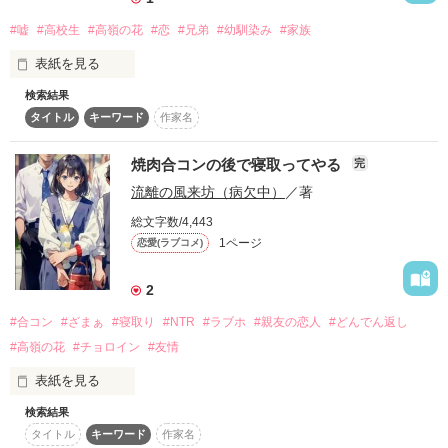
#嘘
#高校生
#高嶺の花
#恋
#兄弟
#幼馴染み
#家族
「そ、そうですか…？」

「こ、こ、こ、困りますから！」

表紙を見る
検索結果
「運動は？得意？」

キミは僕のこと

お願いですから私なんかと関わらないでください！

タイトル
キーワード
作家名
本気で好きじゃないかもしれない

「バレーボールなら…」

ねぇ

焼肉合コンの後で寝取ってやる
完
☆★完結しました☆★

流離の風来坊（病欠中）
／著
春華はどうして

先輩と後輩ですが、きっとこんな関係を友だちって呼ぶのでし
僕を好きになってくれたの？

総文字数/4,443
2020.04.17～2020.06.19
ょう…

1ページ
恋愛(ラブコメ)
＊＊＊

2
作品を読む
#合コン
#ざまぁ
#寝取り
#NTR
#ラブホ
#親友の恋人
#どんでん返し
「雫音は俺だけ見ててくれればいいから」

#高嶺の花
#チョロイン
#友情
表紙を見る
「やば、お前可愛すぎ…」

検索結果
親友の彼女が不憫だ。

冴えないバンドマンの僕に

タイトル
キーワード
作家名
あれ…？
