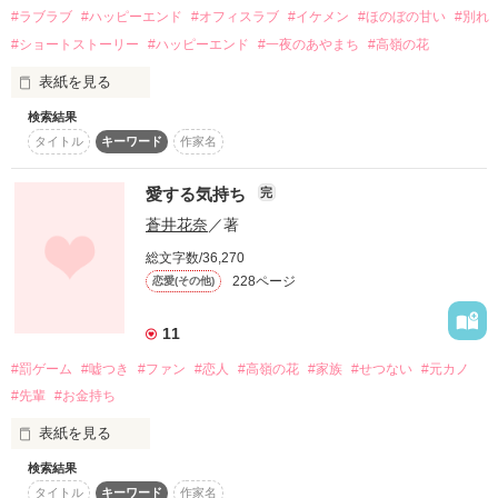
ご了承ください

Ｘ

#ラブラブ
#ハッピーエンド
#オフィスラブ
#イケメン
#ほのぼの甘い
#別れ
☆*:.｡. Special thanks .｡.:*☆

（※番外編は別にしました）

#ショートストーリー
#ハッピーエンド
#一夜のあやまち
#高嶺の花
村岡物産　営業部

染谷　海斗　そめや　かいと　３２歳

2022.04 ランキング入り

表紙を見る
----------------

ありがとうございました(^^)

検索結果
めげない父が次に持ってきたのは

さっちゃんのうさぎ さま

タイトル
キーワード
作家名
つきあって一週間で恋人にふられた私。

美人は得だなんて

完全なる政略結婚

ナナ1222 さま

同期が愚痴に付き合ってくれたのだが、翌朝、気が付く
かしらぎ さま

と……。

誰が決めたの？

愛する気持ち
完
そこに現れた彼は、妖しい笑みを携え

蒼井花奈
／著
あの夜と同じ、深みのある声で囁く

感想ノートへの書き込み

ありがとうございました

･*:..｡o○☆*ﾟ¨ﾟﾟ･*

総文字数/36,270
「一夜だけじゃ済ませないって　

228ページ
恋愛(その他)
　言ったよな？」

“高嶺の花”

桑原 万椰（くわはら まや）

＊＊＊

11
27歳·処女

作品を読む
2022.04.26 fin

#罰ゲーム
#嘘つき
#ファン
#恋人
#高嶺の花
#家族
#せつない
#元カノ
ランキングに載りました

×

ありがとうございます

#先輩
#お金持ち
これもひとえに読んでくださる皆さまのお陰です

“変わり者”

表紙を見る
難波 宗司（なんば そうじ）

ファン登録、簡単感想、大変嬉しいです

30歳·上司

検索結果
「オレ・・・

ありがとうございます

作品を読む
タイトル
キーワード
作家名
君のことが好きなんだ
