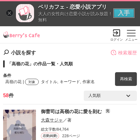
ベリカフェ - 恋愛小説アプリ
入手
大人の女性向け恋愛小説が読み放題！
無料
ログイン
メニュー
小説を探す
検索履歴
「高嶺の花」の作品一覧・人気順
条件
再検索
高嶺の花 |
タイトル, キーワード, 作家名
対象
58
件
検索ワード
御曹司は高嶺の花に愛を刻む
完
を含む
大森サジャ
／著
総文字数/84,764
を除く
228ページ
恋愛(純愛)