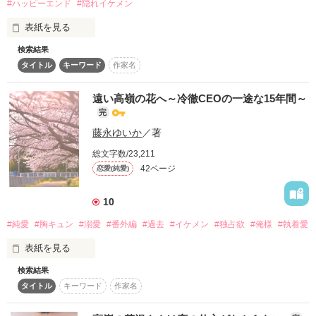
#ハッピーエンド
#隠れイケメン
きっと誰も本当の私を見ていない。

べく、彼女に電話で伝える。

めでたく彼女との関係を修復することに成功した貢は、ベタな
表紙を見る
がらクリスマスイヴに彼女に指輪を贈りプロポーズ。彼女は快
理想が欲しくて、誰かに仮面を被せたいだけなんだ。

諾し、翌年の６月に貢が篠沢家に婿入りする形で二人はゴール
検索結果
高嶺の花と言われている雨宮 莉緒は、誰もが恋心を寄せる美人
インする。
タイトル
キーワード
作家名
である。

別にいい。仕方ない。

そんな彼女が恋をした。まさかの初恋で。

遠い高嶺の花へ～冷徹CEOの一途な15年間～
作品を読む
完
相手は同期の佐伯 侑李。

ただ、誰か一人くらい、

藤永ゆいか
／著
女性が苦手で、ほとんど会話をしたことがない。

総文字数/23,211
私のこと知ってもいいよって言ってくれる人がいたら良いな、
42ページ
恋愛(純愛)
恋する気持ちを知った莉緒は、初めての気持ちに戸惑い暴走し
なんて

てしまう。

10
美人なのにちょっと抜けてる莉緒の初恋は.....。
思うのはわがままですか…？

#純愛
#胸キュン
#溺愛
#番外編
#過去
#イケメン
#独占欲
#俺様
#執着愛
＊.｡.＊ﾟ＊.｡.＊ﾟ＊.｡.＊ﾟ＊.｡.＊ﾟ＊.｡.＊ﾟ＊.｡.＊ﾟ＊.｡.＊ﾟ＊.｡.
表紙を見る
＊ﾟ

作品を読む
検索結果
才色兼備、高嶺の花系女子

タイトル
キーワード
作家名
高倉　雫音　　❝Takakura Sizune❞

あの庭で、俺はお前を見ていた。

×
