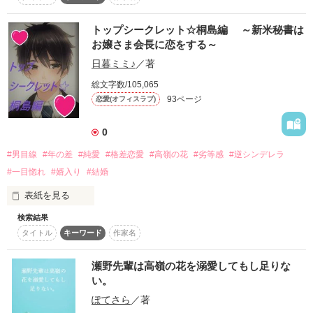
･*:..｡o○☆*ﾟ¨ﾟﾟ･*

付き合ってくれないかな？」

続きを書いていく

励みにさせていただいています

トップシークレット☆桐島編 ～新米秘書は
「わ・私ですか？」

お嬢さま会長に恋をする～
Start→ 2014.6.12

＊＊＊

End→ 2015.6.10.

日暮ミミ♪
／著
「他に誰がいるんだよ」

さなほさま

総文字数/105,065
あたしにとって

*レビュー感謝*

93ページ
恋愛(オフィスラブ)
レビューありがとうございます

（御礼は感想ノートへ）

高嶺の花 夢のような相手 

番外編、頑張ります！

かわせつきひとさま

0
ひと泡もふた泡も吹かせれたら

その告白ホントですか？ 

と思っています

#男目線
#年の差
#純愛
#格差恋愛
#高嶺の花
#劣等感
#逆シンデレラ
夢ですか？ 
#一目惚れ
#婿入り
#結婚
＊＊＊

作品を読む
表紙を見る
2021.4.15 マカロン文庫から書籍化させて

いただくことになりました。

作品を読む
検索結果
大財閥〈篠沢（しのざわ）グループ〉本社・篠沢商事に勤める
タイトル
キーワード
作家名
２５歳の桐島貢（きりしまみつぐ）。

これもひとえに皆さんに読んでいただき

彼は秋のある夜、上司の代理で出席した会社のパーティーで、
応援していただけているお陰です。

会長令嬢で高校２年生の篠沢絢乃（しのざわあやの）に一目惚
瀬野先輩は高嶺の花を溺愛してもし足りな
ありがとうございます。

れ。実は所属する部署でパワハラに悩まされていた彼は、会社
い。
を辞めようと考えていたのだが、絢乃との出会いを機に会社に
芒其之一先生のイラストが

ぽてさら
／著
残ることを決める。

ものすっごくセクシーですので
