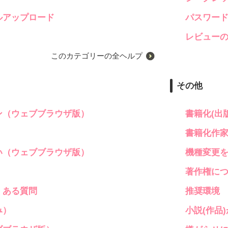
ルアップロード
パスワー
レビュー
このカテゴリーの全ヘルプ
その他
ン（ウェブブラウザ版）
書籍化(出
書籍化作
い（ウェブブラウザ版）
機種変更
著作権に
くある質問
推奨環境
み）
小説(作品