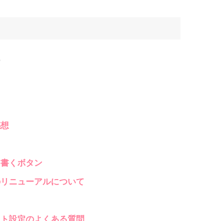
ー
ト
感想
を書くボタン
のリニューアルについて
ット設定のよくある質問