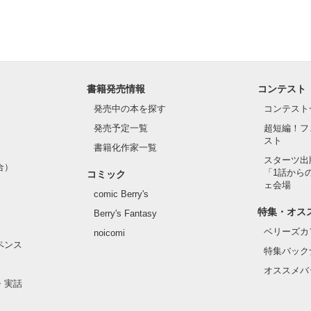
書籍発売情報
コンテスト
発売中の本を探す
コンテスト
発売予定一覧
超短編！フ
スト
書籍化作家一覧
スターツ出
合）
「1話から
コミック
ェ会場
comic Berry's
特集・オス
Berry's Fantasy
ベリーズカ
noicomi
ペンス
特集バック
オススメバ
・実話