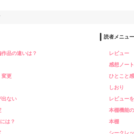
す
読者メニュ
編作品の違いは？
レビュー
感想ノー
・変更
ひとこと
しおり
が出ない
レビュー
定
本棚機能
くには？
本棚
ド
シークレ