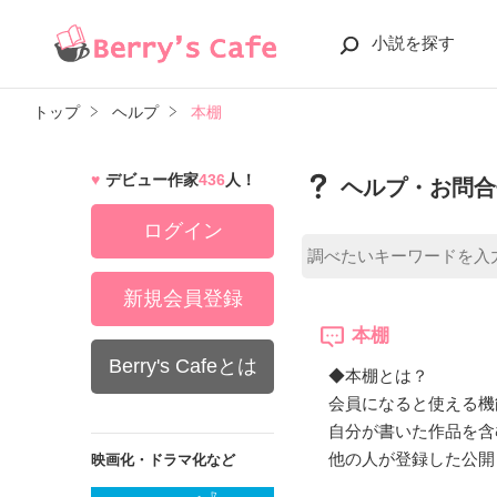
小説を探す
トップ
ヘルプ
本棚
デビュー作家
436
人！
ヘルプ・お問合
ログイン
新規会員登録
本棚
Berry's Cafeとは
◆本棚とは？
会員になると使える機
自分が書いた作品を含
他の人が登録した公開
映画化・ドラマ化など